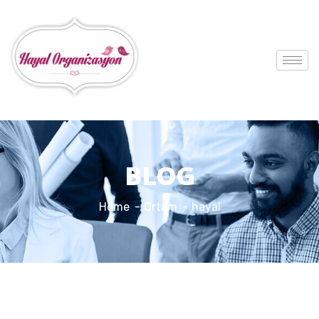
BLOG
Home
Ortam
hayal